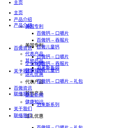
主页
主页
产品介绍
产品介绍
美国专利
百傲钙 – 口嚼片
百傲钙 – 吞服片
美国专利
百傲儿童钙
百傲资讯
代表产品
百傲钙 – 口嚼片
其他产品
企业新闻
百傲钙 – 吞服片
泊来斯系列
健康知识
百傲儿童钙
关于我们
送礼优惠
百傲钙 – 口嚼片 – 礼包
代表产品
百傲资讯
其他产品
联络我们
企业新闻
健康知识
泊来斯系列
关于我们
联络我们
送礼优惠
百傲钙 – 口嚼片 – 礼包