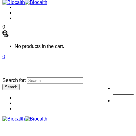
0
No products in the cart.
0
Search for:
注册
登陆