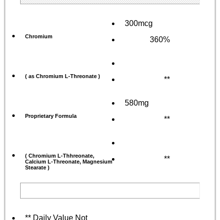
300mcg
Chromium
360%
( as Chromium L-Threonate )
**
580mg
Proprietary Formula
**
( Chromium L-Thhreonate,
**
Calcium L-Threonate, Magnesium
Stearate )
** Daily Value Not