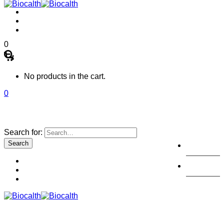
0
No products in the cart.
0
Search for:
註冊
登陸