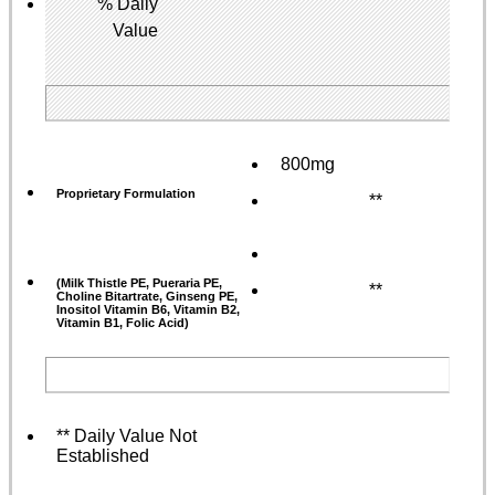
% Daily
Value
800mg
Proprietary Formulation
**
(Milk Thistle PE, Pueraria PE,
**
Choline Bitartrate, Ginseng PE,
Inositol Vitamin B6, Vitamin B2,
Vitamin B1, Folic Acid)
** Daily Value Not
Established