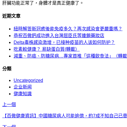
肝臟功能正常了，身體才是真正健康了。
近期文章
紐時解答新冠癒後能免疫多久？再次感染會更嚴重嗎？
恭祝百傲鈣成功進入台灣屈臣氏等連鎖藥妝店
Delta毒株感染激增，已接种疫苗的人该如何防护？
吃素較健康？ 易缺蛋白質(轉載）
減重、防癌、防糖尿病…專家首推「這種飲食法」（轉載
分類
Uncategorized
企业新闻
健康知識
上一個
【百傲健康資訊】中國糖尿病人可能逾億，約7成不知自己已