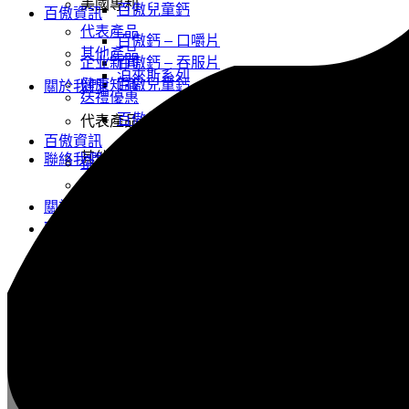
美國專利
百傲兒童鈣
百傲資訊
代表產品
百傲鈣 – 口嚼片
其他產品
企业新闻
百傲鈣 – 吞服片
泊來斯系列
健康知識
百傲兒童鈣
關於我們
送禮優惠
百傲鈣 – 口嚼片 – 禮包
代表產品
百傲資訊
其他產品
聯絡我們
企业新闻
健康知識
泊來斯系列
關於我們
聯絡我們
送禮優惠
百傲鈣 – 口嚼片 – 禮包
【百傲健康資訊】警惕肝病的