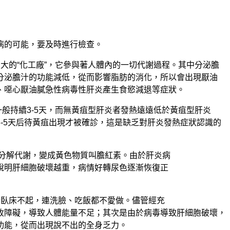
病的可能，要及時進行檢查。
大的“化工廠”，它參與著人體內的一切代謝過程。其中分泌膽
分泌膽汁的功能減低，從而影響脂肪的消化，所以會出現厭油
、噁心厭油膩急性病毒性肝炎產生食慾減退等症狀。
一般持續3-5天，而無黃疽型肝炎者發熱遠遠低於黃疽型肝炎
-5天后待黃疽出現才被確診，這是缺乏對肝炎發熱症狀認識的
的分解代謝，變成黃色物質叫膽紅素。由於肝炎病
說明肝細胞破壞越重，病情好轉尿色逐漸恢復正
者臥床不起，連洗臉、吃飯都不愛做。儘管經充
收障礙，導致人體能量不足；其次是由於病毒導致肝細胞破壞，
功能，從而出現說不出的全身乏力。