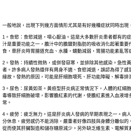
一般地說，出現下列幾方面情形尤其是有好幾種症狀同時出現
1。食慾：食慾減退，噁心厭油。這是大多數肝炎患者都有的症
汁是重要功能之一，膽汁中的膽鹽對脂肪的吸收消化起著重要
食，患肝炎時胃腸道充血、水腫，蠕動減弱，胃腸功能紊亂等
2。發熱：持續性微熱，或併發惡寒，並排除其他感染。急性黃疽
者。許多病人發熱還伴有周身不適、食慾減退，誤認為得了感冒
緣故。發熱的原因，可能是肝細胞壞死、肝功能障礙、解毒排
3。尿色：尿黃如茶。黃疸型肝炎病​​正常情況下，人體的紅
毒導致肝細胞破壞，影響膽紅素的代謝，使膽紅素進入血液增
常。
4。疲勞：疲乏無力。這是肝炎病人發病的早期表現之一。病
分休息，疲勞感仍不能消除，嚴重者好像四肢與身體分離似的
從而使其肝臟製造和儲存糖原減少。另外缺乏維生素、電解質