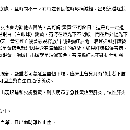
時加劇，且時間不一。有時左側臥位時疼痛減輕。出現這種症狀
友也會力勸他去醫院，真可謂“黃黃”不可終日，這是有一定道
是眼白（白眼球）變黃，有時在燈光下不明顯，而在戶外陽光下
0天，當它死亡後會破裂釋放出間接膽紅素隨血液運送到肝臟被
以呈黃棕色就是因為含有這種膽汁的緣故。如果肝臟損傷有病、
黃眼黃，隨尿排出尿就呈現濃茶色，有時膽紅素不能排泄到腸
在踝部，嚴重者可蔓延至整個下肢。臨床上曾見到有的患者下肢
可因血漿白蛋白過低所致。
然出現眼睛和皮膚發黃，則表明患了急性黃疸型肝炎；慢性肝炎
乙肝。
出血等，且出血時難以止住。