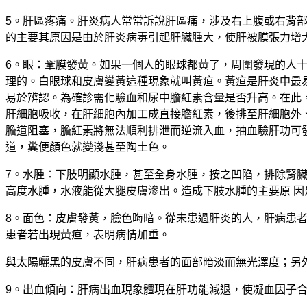
5。肝區疼痛。肝炎病人常常訴說肝區痛，涉及右上腹或右背
的主要其原因是由於肝炎病毒引起肝臟腫大，使肝被膜張力增
6。眼：鞏膜發黃。如果一個人的眼球都黃了，周圍發現的人十
理的。白眼球和皮膚變黃這種現象就叫黃疸。黃疸是肝炎中最
易於辨認。為確診需化驗血和尿中膽紅素含量是否升高。在此
肝細胞吸收，在肝細胞內加工成直接膽紅素，後排至肝細胞外
膽道阻塞，膽紅素將無法順利排泄而逆流入血，抽血驗肝功可
道，糞便顏色就變淺甚至陶土色。
7。水腫：下肢明顯水腫，甚至全身水腫，按之凹陷，排除腎
高度水腫，水液能從大腿皮膚滲出。造成下肢水腫的主要原 
8。面色：皮膚發黃，臉色晦暗。從未患過肝炎的人，肝病患
患者若出現黃疸，表明病情加重。
與太陽曬黑的皮膚不同，肝病患者的面部暗淡而無光澤度；另
9。出血傾向：肝病出血現象體現在肝功能減退，使凝血因子