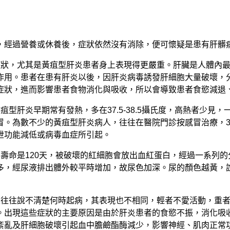
，經過營養或休養後，症狀依然沒有消除，便可懷疑是患有肝髒
狀，尤其是黃疽型肝炎患者身上表現得更嚴重。肝臟是人體內最
作用。患者在患有肝炎以後，因肝炎病毒誘發肝細胞大量破壞，
症狀，進而影響患者食物消化與吸收，所以會導致患者食慾減退
型肝炎早期常有發熱，多在37.5-38.5攝氏度，高熱者少見，
。為數不少的黃疽型肝炎病人，往往在醫院門診按感冒治療，3
泄功能減低或病毒血症所引起。
細胞壽命是120天，被破壞的紅細胞會放出血紅蛋白，經過一系列
多，經尿液排出體外較平時增加，故尿色加深。尿的顏色越黃，
人往往說不清楚何時起病，其表現也不相同，輕者不愛活動，重
。出現這些症狀的主要原因是由於肝炎患者的食慾不振，消化吸
紊亂及肝細胞破壞引起血中膽鹼酯酶減少，影響神經、肌肉正常