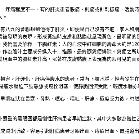
部，疼痛程度不一，有的肝炎患者脹痛、鈍痛或針刺樣痛，活動
大。
有八九的會聯想到他得了肝炎，即便是自己沒有不適，家人和朋
易被發現的表現。形成黃疸時皮膚和黏膜就呈現黃色，最明顯的
，我們需要解釋一下膽紅素：人的血液中紅細胞的壽命大約是12
、作為膽汁主要成分進入十二指腸，最終隨糞便排除。糞便之所
發現血中的膽紅素升高，沉著在皮膚黏膜上表現為肉眼可見的面
臟損害。肝硬化、肝癌伴腹水的患者，常有下肢水腫，輕者發生
因是腹水壓迫下肢靜脈或癌栓阻塞，使靜脈回流受阻。輕度水腫亦
者早期症狀在畏寒、發熱、噁心、嘔吐、肝痛、極度乏力後，忽
外嚴重的黑眼圈都是慢性肝病患者早期症狀，其中大多數為慢性
合成減少所致。容易引起肝病患者牙齦出血、痔瘡出血、胃腸道