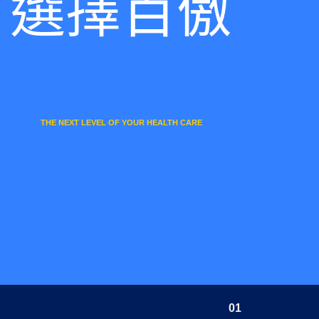
選擇百傲
THE NEXT LEVEL OF YOUR HEALTH CARE
01