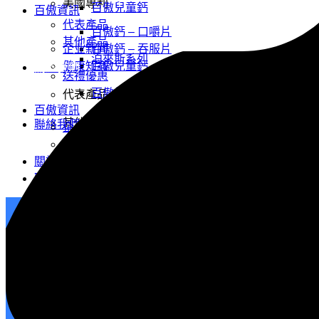
美國專利
百傲兒童鈣
百傲資訊
代表產品
百傲鈣 – 口嚼片
其他產品
企业新闻
百傲鈣 – 吞服片
泊來斯系列
健康知識
百傲兒童鈣
關於我們
送禮優惠
百傲鈣 – 口嚼片 – 禮包
代表產品
百傲資訊
其他產品
聯絡我們
企业新闻
健康知識
泊來斯系列
關於我們
聯絡我們
送禮優惠
百傲鈣 – 口嚼片 – 禮包
重