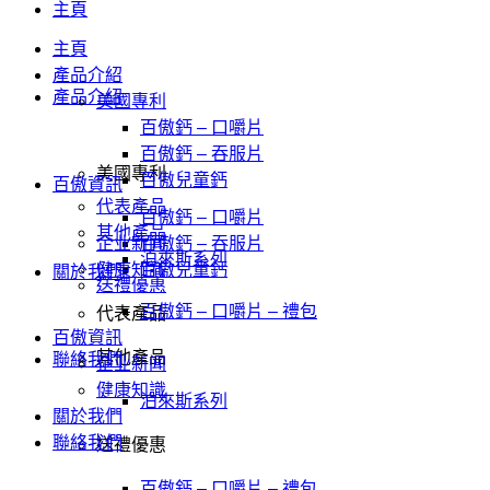
主頁
主頁
產品介紹
產品介紹
美國專利
百傲鈣 – 口嚼片
百傲鈣 – 吞服片
美國專利
百傲兒童鈣
百傲資訊
代表產品
百傲鈣 – 口嚼片
其他產品
企业新闻
百傲鈣 – 吞服片
泊來斯系列
健康知識
百傲兒童鈣
關於我們
送禮優惠
百傲鈣 – 口嚼片 – 禮包
代表產品
百傲資訊
其他產品
聯絡我們
企业新闻
健康知識
泊來斯系列
關於我們
聯絡我們
送禮優惠
百傲鈣 – 口嚼片 – 禮包