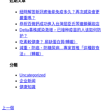
近期文章
紐時解答新冠癒後能免疫多久？再次感染會更
嚴重嗎？
恭祝百傲鈣成功進入台灣屈臣氏等連鎖藥妝店
Delta毒株感染激增，已接种疫苗的人该如何防
护？
吃素較健康？ 易缺蛋白質(轉載）
減重、防癌、防糖尿病…專家首推「這種飲食
法」（轉載）
分類
Uncategorized
企业新闻
健康知識
上一個