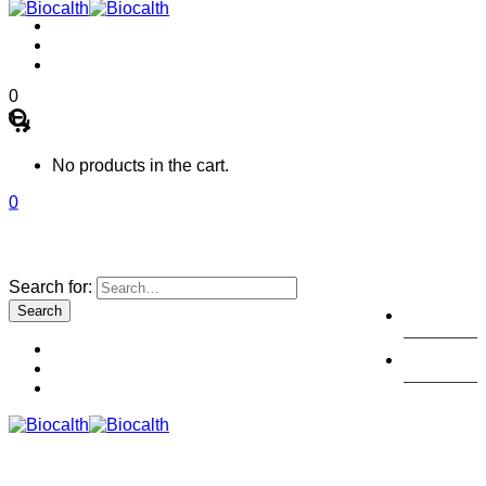
0
No products in the cart.
0
Search for:
註冊
登陸