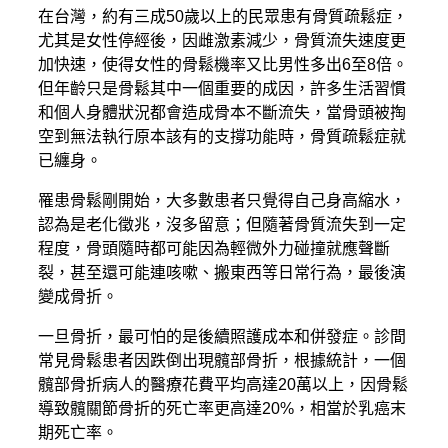
在台灣，約有三成50歲以上的民眾患有骨質疏鬆症，
尤其是女性停經後，因雌激素減少，骨質流失速度更
加快速，使得女性的骨鬆機率又比男性多出6至8倍。
但年齡只是骨鬆其中一個重要的成因，許多生活習慣
和個人身體狀況都會造成骨本不斷流失，當骨頭被掏
空到無法執行原本該有的支撐功能時，骨質疏鬆症就
已纏身。
罹患骨鬆剛開始，大多數患者只覺得自己身高縮水，
認為是老化徵兆，沒多留意；但隨著骨質流失到一定
程度，骨頭隨時都可能因為輕微外力碰撞就應聲斷
裂，甚至還可能連咳嗽、搬東西等日常行為，最後演
變成骨折。
一旦骨折，最可怕的是後續照護成本和併發症。診間
常見骨鬆患者因跌倒出現髖部骨折，根據統計，一個
髖部骨折病人的醫療花費平均高達20萬以上，因骨鬆
導致髖關節骨折的死亡率更高達20%，相當於乳癌末
期死亡率。