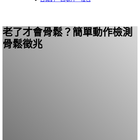
老了才會骨鬆？簡單動作檢測
骨鬆徵兆