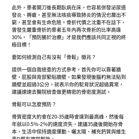
此外，患者開刀後長期臥病在床，也容易併發泌尿道
發炎、褥瘡，甚至無法咳痰導致肺炎的情況也層出不
窮，甚至會有生命危險。骨折代價之沈重不在話下，
曾發生嚴重骨折的患者五年內再次骨折的比率高達
30%，「預防勝於治療」才是我們應該共同正視的終
極目標！
要如何檢測自己有沒有「骨鬆」徵兆？
提供一個自我檢查的方式參考，首先你可以靠著牆
壁，屁股與背部緊貼牆壁，如果發現後腦杓無法貼到
牆壁並超過3公分，就表示你的駝背狀況超過異常，
建議速速去醫院檢查做更精密的骨密度測試。
骨鬆可以怎麼預防？
骨質密度大約會在20-35歲時會達到最高峰，然後每
年就以0.5％-2％的速度流失，建議35歲後開始存骨
本，生活中保持適度運動、曬太陽、補充鈣質與維生