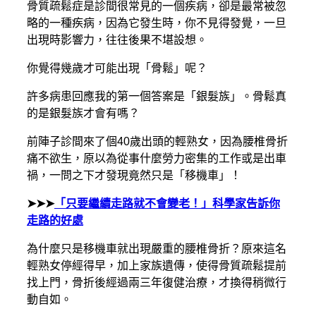
骨質疏鬆症是診間很常見的一個疾病，卻是最常被忽
略的一種疾病，因為它發生時，你不見得發覺，一旦
出現時影響力，往往後果不堪設想。
你覺得幾歲才可能出現「骨鬆」呢？
許多病患回應我的第一個答案是「銀髮族」。骨鬆真
的是銀髮族才會有嗎？
前陣子診間來了個40歲出頭的輕熟女，因為腰椎骨折
痛不欲生，原以為從事什麼勞力密集的工作或是出車
禍，一問之下才發現竟然只是「移機車」！
➤➤➤
「只要繼續走路就不會變老！」科學家告訴你
走路的好處
為什麼只是移機車就出現嚴重的腰椎骨折？原來這名
輕熟女停經得早，加上家族遺傳，使得骨質疏鬆提前
找上門，骨折後經過兩三年復健治療，才換得稍微行
動自如。