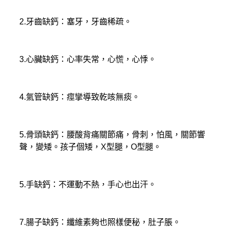
2.牙齒缺鈣：塞牙，牙齒稀疏。
3.心臟缺鈣：心率失常，心慌，心悸。
4.氣管缺鈣：痙攣導致乾咳無痰。
5.骨頭缺鈣：腰酸背痛關節痛，骨刺，怕風，關節響
聲，變矮。孩子個矮，X型腿，O型腿。
5.手缺鈣：不運動不熱，手心也出汗。
7.腸子缺鈣：纖維素夠也照樣便秘，肚子脹。