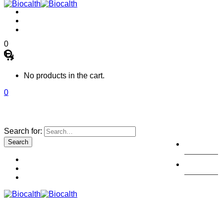
0
No products in the cart.
0
Search for:
註冊
登陸