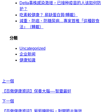
Delta毒株感染激增，已接种疫苗的人该如何防
护？
吃素較健康？ 易缺蛋白質(轉載）
減重、防癌、防糖尿病…專家首推「這種飲食
法」（轉載）
分類
Uncategorized
企业新闻
健康知識
上一個
【百傲健康資訊】保養大腦—-智靈最好
下一個
【百傲健康資訊】葡萄糖飲料，對關節炎無效