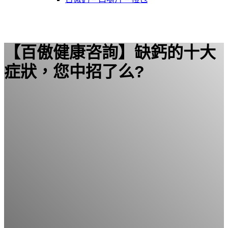
【百傲健康咨詢】缺鈣的十大
症狀，您中招了么?