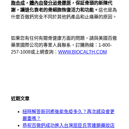
胞合成
，
體內自發分泌骨膠原
，保証骨頭的新陳代
謝，讓退化衰老的骨細胞恢復活力和功能。
這也是為
什麼百傲鈣完全不同於其他鈣產品和止痛藥的原因。
如果您有任何有關骨健康方面的問題，請與美國百傲
藥業國際公司的專業人員聯系，訂購熱線：1-800-
257-1008或上網查詢：
WWW.BIOCALTH.COM
近期文章
紐時解答新冠癒後能免疫多久？再次感染會更
嚴重嗎？
恭祝百傲鈣成功進入台灣屈臣氏等連鎖藥妝店