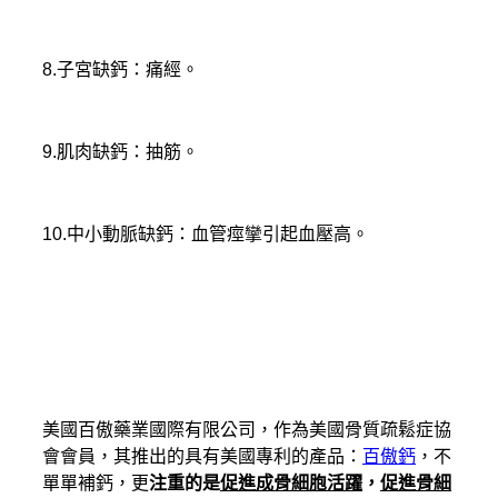
8.子宮缺鈣：痛經。
9.肌肉缺鈣：抽筋。
10.中小動脈缺鈣：血管痙攣引起血壓高。
美國百傲藥業國際有限公司，作為美國骨質疏鬆症協
會會員，其推出的具有美國專利的產品：
百傲鈣
，不
單單補鈣，更
注重的是
促進成骨細胞活躍
，
促進骨細