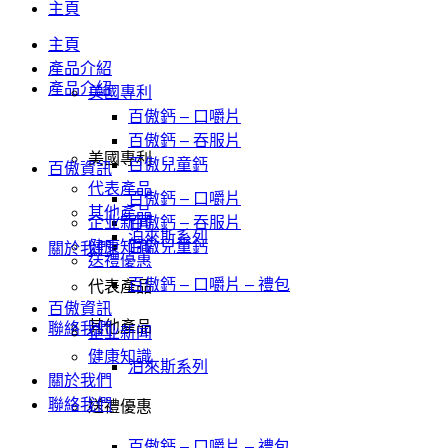
主頁
主頁
產品介紹
產品介紹
美國專利
百傲鈣 – 口嚼片
百傲鈣 – 吞服片
美國專利
百傲兒童鈣
百傲資訊
代表產品
百傲鈣 – 口嚼片
其他產品
企业新闻
百傲鈣 – 吞服片
泊來斯系列
健康知識
百傲兒童鈣
關於我們
送禮優惠
百傲鈣 – 口嚼片 – 禮包
代表產品
百傲資訊
其他產品
聯絡我們
企业新闻
健康知識
泊來斯系列
關於我們
聯絡我們
送禮優惠
百傲鈣 – 口嚼片 – 禮包