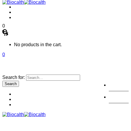
0
No products in the cart.
0
Search for:
注册
登陆