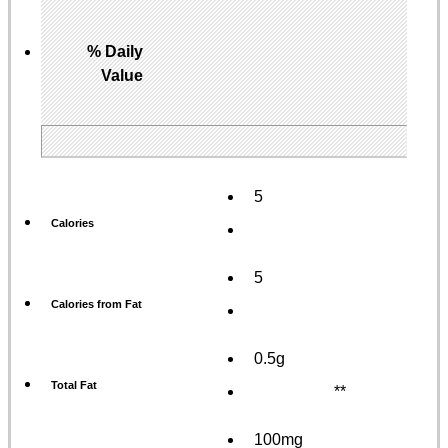
% Daily
Value
5
Calories
5
Calories from Fat
0.5g
Total Fat
**
100mg