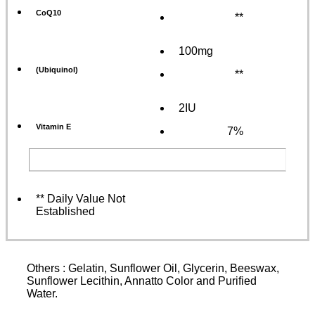
CoQ10
**
100mg
(Ubiquinol)
**
2IU
Vitamin E
7%
** Daily Value Not
Established
Others : Gelatin, Sunflower Oil, Glycerin, Beeswax,
Sunflower Lecithin, Annatto Color and Purified
Water.