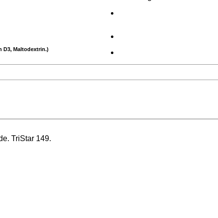
 D3, Maltodextrin.)
e. TriStar 149.