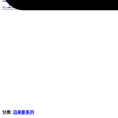
← 上一个
下一个 →
分类:
泊来斯系列