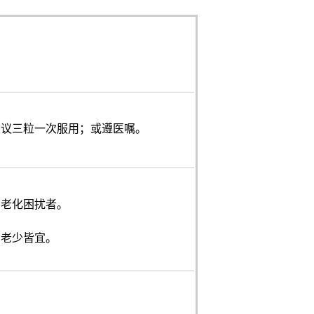
建议三粒一次服用；或遵医嘱。
伤老化困扰者。
女老少皆宜。