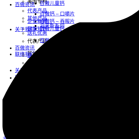
美国专利
百傲儿童钙
百傲资讯
代表产品
百傲钙 – 口嚼片
其他产品
企业新闻
百傲钙 – 吞服片
泊来斯系列
健康知识
百傲儿童钙
关于我们
送礼优惠
百傲钙 – 口嚼片 – 礼包
代表产品
百傲资讯
其他产品
联络我们
企业新闻
健康知识
泊来斯系列
关于我们
联络我们
送礼优惠
百傲钙 – 口嚼片 – 礼包
主页
/
泊来斯系列
/
泊来斯 超强钙