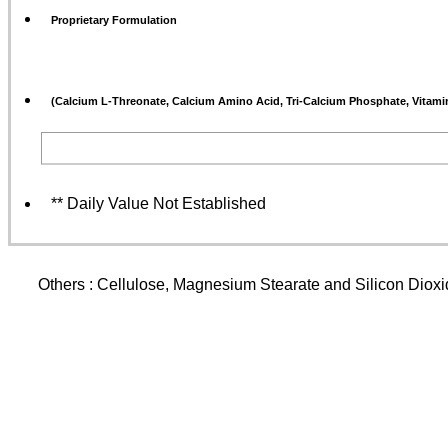
Proprietary Formulation
(Calcium L-Threonate, Calcium Amino Acid, Tri-Calcium Phosphate, Vitamin
** Daily Value Not Established
Others : Cellulose, Magnesium Stearate and Silicon Dioxid